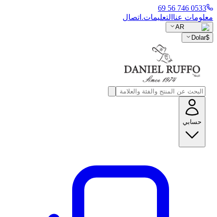
0533 746 56 69
معلومات عنا
التعليمات.
اتصال
AR
Dolar
$
حسابي