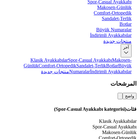
Spor-Casual Ayakkabı
Makosen-Günlük
Comfort-Ortopedik
Sandalet-Terlik
Botlar
Büyük Numaralar
İndirimli Ayakkabılar
منتجات جديدة
آخر
Klasik Ayakkabılar
Spor-Casual Ayakkabı
Makosen-
Günlük
Comfort-Ortopedik
Sandalet-Terlik
Botlar
Büyük
İndirimli Ayakkabılar
Numaralar
منتجات جديدة
المرشحات
واضح
فئات
(Spor-Casual Ayakkabı kategorisi)
Klasik Ayakkabılar
Spor-Casual Ayakkabı
Makosen-Günlük
Comfort-Ortopedik