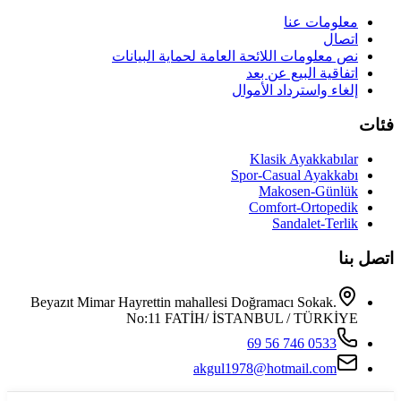
معلومات عنا
اتصال
نص معلومات اللائحة العامة لحماية البيانات
اتفاقية البيع عن بعد
إلغاء واسترداد الأموال
فئات
Klasik Ayakkabılar
Spor-Casual Ayakkabı
Makosen-Günlük
Comfort-Ortopedik
Sandalet-Terlik
اتصل بنا
Beyazıt Mimar Hayrettin mahallesi Doğramacı Sokak.
No:11 FATİH/ İSTANBUL / TÜRKİYE
0533 746 56 69
akgul1978@hotmail.com