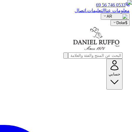
0533 746 56 69
معلومات عنا
التعليمات.
اتصال
AR
Dolar
$
حسابي