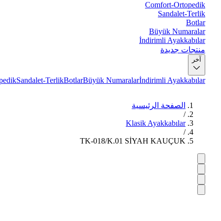
Comfort-Ortopedik
Sandalet-Terlik
Botlar
Büyük Numaralar
İndirimli Ayakkabılar
منتجات جديدة
آخر
pedik
Sandalet-Terlik
Botlar
Büyük Numaralar
İndirimli Ayakkabılar
الصفحة الرئيسية
/
Klasik Ayakkabılar
/
TK-018/K.01 SİYAH KAUÇUK