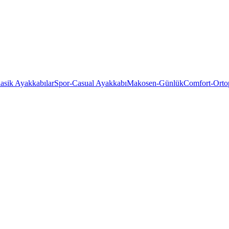
asik Ayakkabılar
Spor-Casual Ayakkabı
Makosen-Günlük
Comfort-Orto