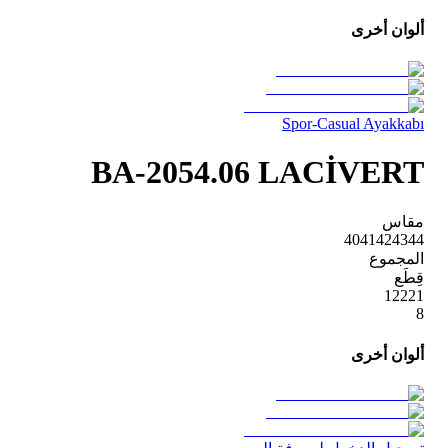
ألوان أخرى
Spor-Casual Ayakkabı
BA-2054.06 LACİVERT
مقاس
40
41
42
43
44
المجموع
قِطَع
1
2
2
2
1
8
ألوان أخرى