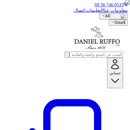
0533 746 56 69
معلومات عنا
التعليمات.
اتصال
AR
Dolar
$
حسابي