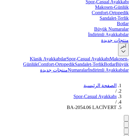
Spor-Casual Ayakkabı
Makosen-Günlük
Comfort-Ortopedik
Sandalet-Terlik
Botlar
Büyük Numaralar
İndirimli Ayakkabılar
منتجات جديدة
آخر
Klasik Ayakkabılar
Spor-Casual Ayakkabı
Makosen-
Günlük
Comfort-Ortopedik
Sandalet-Terlik
Botlar
Büyük
İndirimli Ayakkabılar
Numaralar
منتجات جديدة
الصفحة الرئيسية
/
Spor-Casual Ayakkabı
/
BA-2054.06 LACİVERT