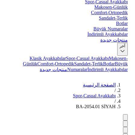
Spor-Casual Ayakkabı
Makosen-Günlük
Comfort-Ortopedik
Sandalet-Terlik
Botlar
Büyük Numaralar
İndirimli Ayakkabılar
منتجات جديدة
آخر
Klasik Ayakkabılar
Spor-Casual Ayakkabı
Makosen-
Günlük
Comfort-Ortopedik
Sandalet-Terlik
Botlar
Büyük
İndirimli Ayakkabılar
Numaralar
منتجات جديدة
الصفحة الرئيسية
/
Spor-Casual Ayakkabı
/
BA-2054.01 SİYAH