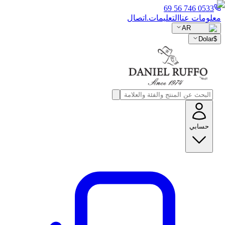
0533 746 56 69
معلومات عنا
التعليمات.
اتصال
AR
Dolar
$
حسابي