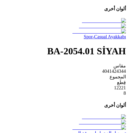
ألوان أخرى
Spor-Casual Ayakkabı
BA-2054.01 SİYAH
مقاس
40
41
42
43
44
المجموع
قِطَع
1
2
2
2
1
8
ألوان أخرى