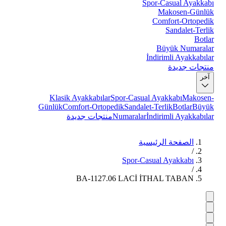
Spor-Casual Ayakkabı
Makosen-Günlük
Comfort-Ortopedik
Sandalet-Terlik
Botlar
Büyük Numaralar
İndirimli Ayakkabılar
منتجات جديدة
آخر
Klasik Ayakkabılar
Spor-Casual Ayakkabı
Makosen-
Günlük
Comfort-Ortopedik
Sandalet-Terlik
Botlar
Büyük
İndirimli Ayakkabılar
Numaralar
منتجات جديدة
الصفحة الرئيسية
/
Spor-Casual Ayakkabı
/
BA-1127.06 LACİ İTHAL TABAN