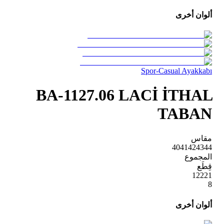
ألوان أخرى
Spor-Casual Ayakkabı
BA-1127.06 LACİ İTHAL
TABAN
مقاس
40
41
42
43
44
المجموع
قِطَع
1
2
2
2
1
8
ألوان أخرى