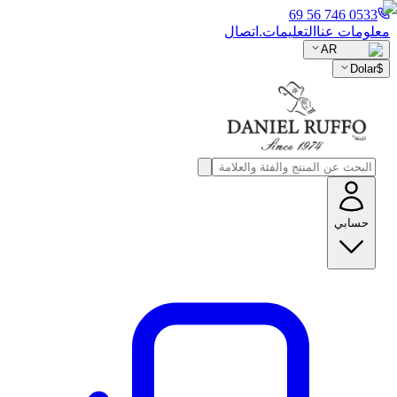
0533 746 56 69
معلومات عنا
التعليمات.
اتصال
AR
Dolar
$
حسابي