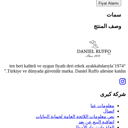
Fiyat Alarmı
سمات
وصف المنتج
“1974’ten beri kaliteli ve uygun fiyatlı deri erkek ayakkabılarıyla
Türkiye ve dünyada güvenilir marka. Daniel Ruffo ailesine katılın.”
شركة كبرى
معلومات عنا
اتصال
نص معلومات اللائحة العامة لحماية البيانات
اتفاقية البيع عن بعد
إلغاء واسترداد الأموال