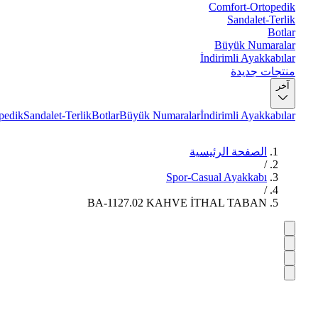
Comfort-Ortopedik
Sandalet-Terlik
Botlar
Büyük Numaralar
İndirimli Ayakkabılar
منتجات جديدة
آخر
pedik
Sandalet-Terlik
Botlar
Büyük Numaralar
İndirimli Ayakkabılar
الصفحة الرئيسية
/
Spor-Casual Ayakkabı
/
BA-1127.02 KAHVE İTHAL TABAN