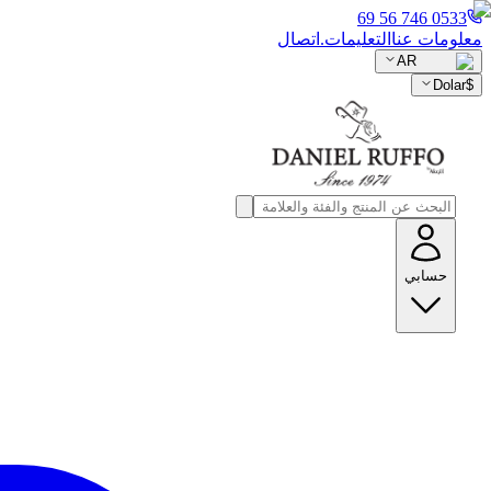
0533 746 56 69
معلومات عنا
التعليمات.
اتصال
AR
Dolar
$
حسابي