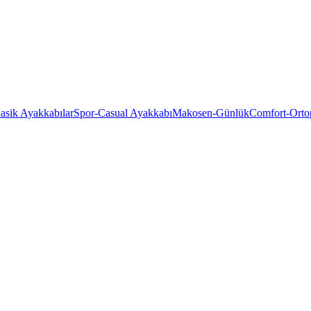
asik Ayakkabılar
Spor-Casual Ayakkabı
Makosen-Günlük
Comfort-Orto