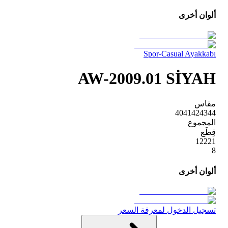
ألوان أخرى
Spor-Casual Ayakkabı
AW-2009.01 SİYAH
مقاس
40
41
42
43
44
المجموع
قِطَع
1
2
2
2
1
8
ألوان أخرى
تسجيل الدخول لمعرفة السعر