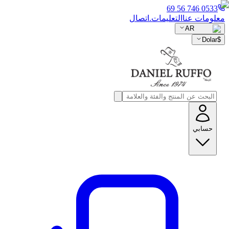
0533 746 56 69
معلومات عنا
التعليمات.
اتصال
AR
Dolar
$
حسابي