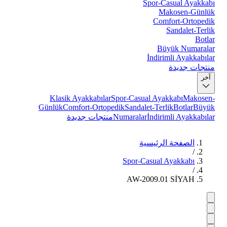
Spor-Casual Ayakkabı
Makosen-Günlük
Comfort-Ortopedik
Sandalet-Terlik
Botlar
Büyük Numaralar
İndirimli Ayakkabılar
منتجات جديدة
آخر
Klasik Ayakkabılar
Spor-Casual Ayakkabı
Makosen-
Günlük
Comfort-Ortopedik
Sandalet-Terlik
Botlar
Büyük
İndirimli Ayakkabılar
Numaralar
منتجات جديدة
الصفحة الرئيسية
/
Spor-Casual Ayakkabı
/
AW-2009.01 SİYAH