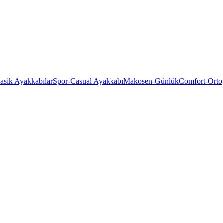
asik Ayakkabılar
Spor-Casual Ayakkabı
Makosen-Günlük
Comfort-Orto