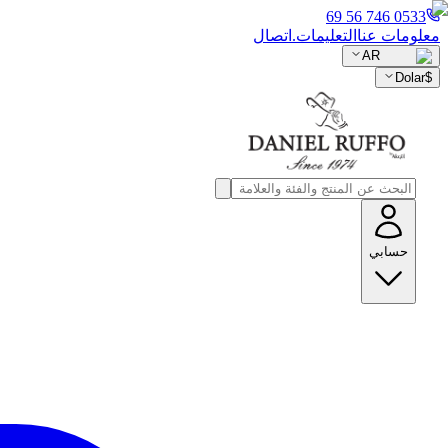
0533 746 56 69
معلومات عنا
التعليمات.
اتصال
AR
Dolar
$
حسابي