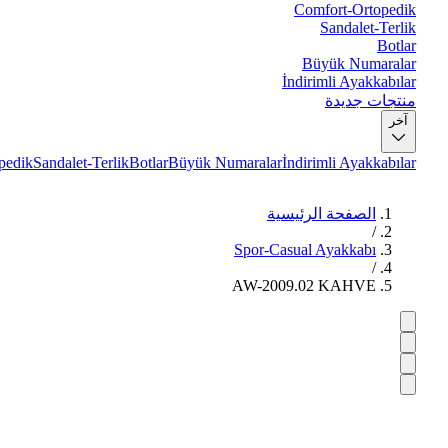
Comfort-Ortopedik
Sandalet-Terlik
Botlar
Büyük Numaralar
İndirimli Ayakkabılar
منتجات جديدة
آخر
pedik
Sandalet-Terlik
Botlar
Büyük Numaralar
İndirimli Ayakkabılar
الصفحة الرئيسية
/
Spor-Casual Ayakkabı
/
AW-2009.02 KAHVE