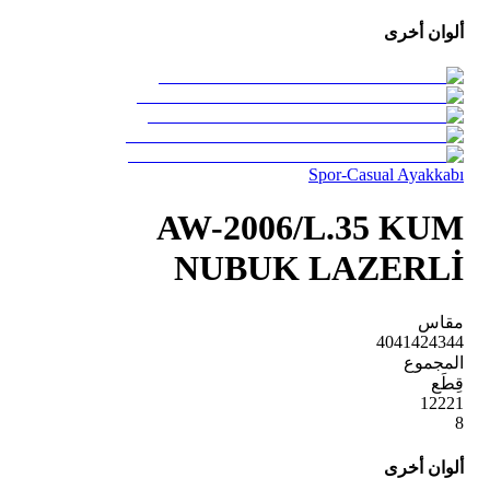
ألوان أخرى
Spor-Casual Ayakkabı
AW-2006/L.35 KUM
NUBUK LAZERLİ
مقاس
40
41
42
43
44
المجموع
قِطَع
1
2
2
2
1
8
ألوان أخرى