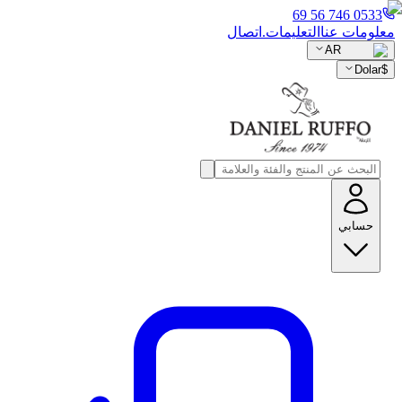
0533 746 56 69
معلومات عنا
التعليمات.
اتصال
AR
Dolar
$
حسابي