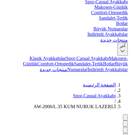
Spor-Casual Ayakkabı
Makosen-Günlük
Comfort-Ortopedik
Sandalet-Terlik
Botlar
Büyük Numaralar
İndirimli Ayakkabılar
منتجات جديدة
آخر
Klasik Ayakkabılar
Spor-Casual Ayakkabı
Makosen-
Günlük
Comfort-Ortopedik
Sandalet-Terlik
Botlar
Büyük
İndirimli Ayakkabılar
Numaralar
منتجات جديدة
الصفحة الرئيسية
/
Spor-Casual Ayakkabı
/
AW-2006/L.35 KUM NUBUK LAZERLİ