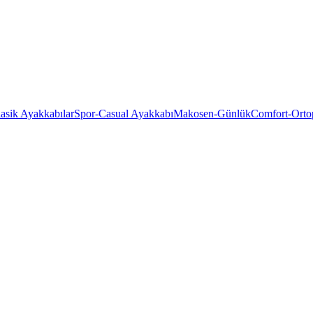
asik Ayakkabılar
Spor-Casual Ayakkabı
Makosen-Günlük
Comfort-Orto