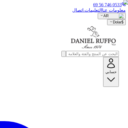
0533 746 56 69
معلومات عنا
التعليمات.
اتصال
AR
Dolar
$
حسابي