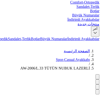
Comfort-Ortopedik
Sandalet-Terlik
Botlar
Büyük Numaralar
İndirimli Ayakkabılar
منتجات جديدة
آخر
pedik
Sandalet-Terlik
Botlar
Büyük Numaralar
İndirimli Ayakkabılar
الصفحة الرئيسية
/
Spor-Casual Ayakkabı
/
AW-2006/L.33 TÜTÜN NUBUK LAZERLİ