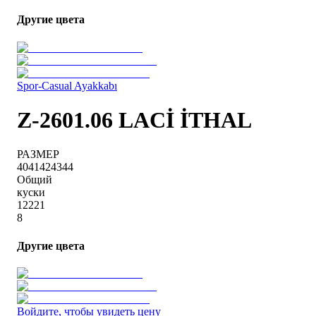
Другие цвета
Spor-Casual Ayakkabı
Z-2601.06 LACİ İTHAL
РАЗМЕР
40
41
42
43
44
Общий
куски
1
2
2
2
1
8
Другие цвета
Войдите, чтобы увидеть цену