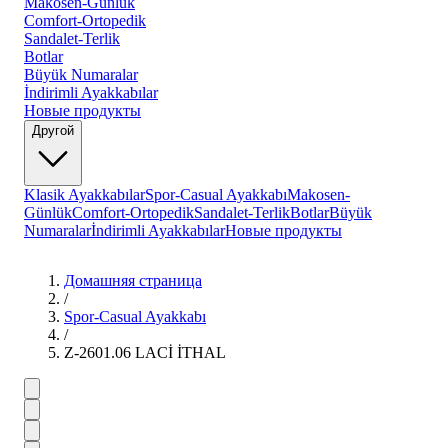
Makosen-Günlük
Comfort-Ortopedik
Sandalet-Terlik
Botlar
Büyük Numaralar
İndirimli Ayakkabılar
Новые продукты
Другой
Klasik Ayakkabılar
Spor-Casual Ayakkabı
Makosen-
Günlük
Comfort-Ortopedik
Sandalet-Terlik
Botlar
Büyük
Numaralar
İndirimli Ayakkabılar
Новые продукты
Домашняя страница
/
Spor-Casual Ayakkabı
/
Z-2601.06 LACİ İTHAL