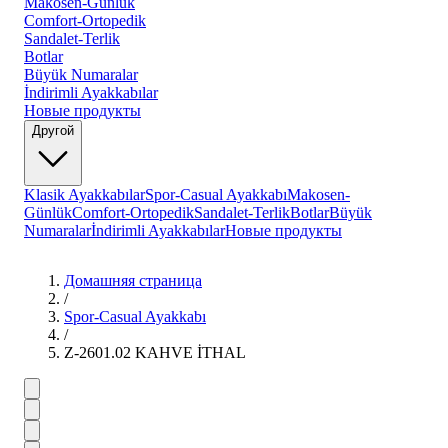
Makosen-Günlük
Comfort-Ortopedik
Sandalet-Terlik
Botlar
Büyük Numaralar
İndirimli Ayakkabılar
Новые продукты
Другой
Klasik Ayakkabılar
Spor-Casual Ayakkabı
Makosen-
Günlük
Comfort-Ortopedik
Sandalet-Terlik
Botlar
Büyük
Numaralar
İndirimli Ayakkabılar
Новые продукты
Домашняя страница
/
Spor-Casual Ayakkabı
/
Z-2601.02 KAHVE İTHAL