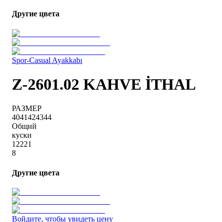
Другие цвета
Spor-Casual Ayakkabı
Z-2601.02 KAHVE İTHAL
РАЗМЕР
40
41
42
43
44
Общий
куски
1
2
2
2
1
8
Другие цвета
Войдите, чтобы увидеть цену