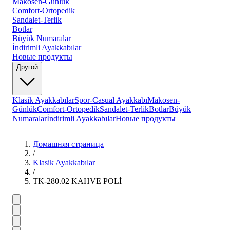
Makosen-Günlük
Comfort-Ortopedik
Sandalet-Terlik
Botlar
Büyük Numaralar
İndirimli Ayakkabılar
Новые продукты
Другой
Klasik Ayakkabılar
Spor-Casual Ayakkabı
Makosen-
Günlük
Comfort-Ortopedik
Sandalet-Terlik
Botlar
Büyük
Numaralar
İndirimli Ayakkabılar
Новые продукты
Домашняя страница
/
Klasik Ayakkabılar
/
TK-280.02 KAHVE POLİ