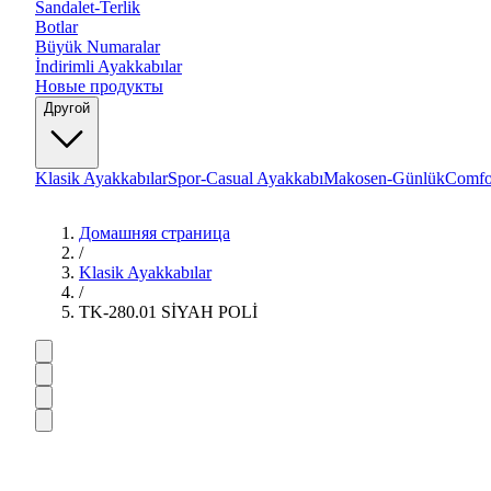
Sandalet-Terlik
Botlar
Büyük Numaralar
İndirimli Ayakkabılar
Новые продукты
Другой
Klasik Ayakkabılar
Spor-Casual Ayakkabı
Makosen-Günlük
Comfo
Домашняя страница
/
Klasik Ayakkabılar
/
TK-280.01 SİYAH POLİ