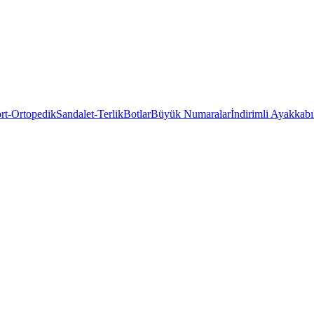
rt-Ortopedik
Sandalet-Terlik
Botlar
Büyük Numaralar
İndirimli Ayakkabı