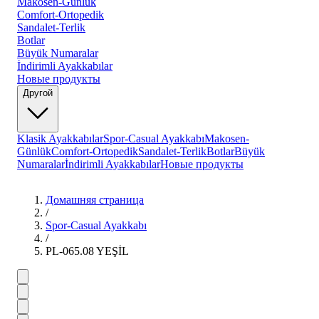
Makosen-Günlük
Comfort-Ortopedik
Sandalet-Terlik
Botlar
Büyük Numaralar
İndirimli Ayakkabılar
Новые продукты
Другой
Klasik Ayakkabılar
Spor-Casual Ayakkabı
Makosen-
Günlük
Comfort-Ortopedik
Sandalet-Terlik
Botlar
Büyük
Numaralar
İndirimli Ayakkabılar
Новые продукты
Домашняя страница
/
Spor-Casual Ayakkabı
/
PL-065.08 YEŞİL