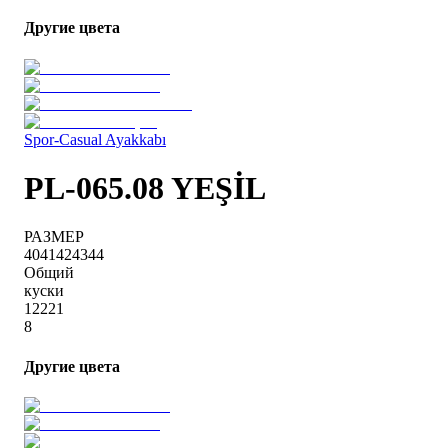
Другие цвета
Spor-Casual Ayakkabı
PL-065.08 YEŞİL
РАЗМЕР
40
41
42
43
44
Общий
куски
1
2
2
2
1
8
Другие цвета