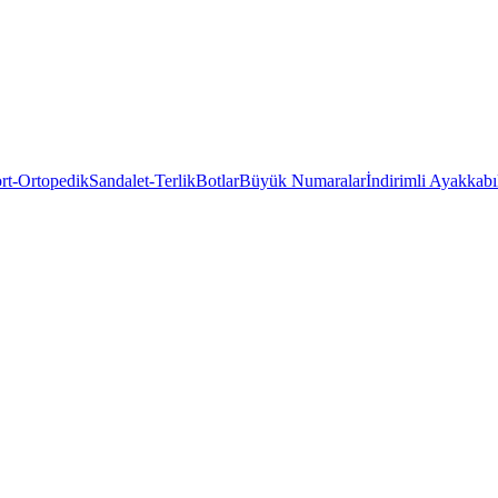
rt-Ortopedik
Sandalet-Terlik
Botlar
Büyük Numaralar
İndirimli Ayakkabı