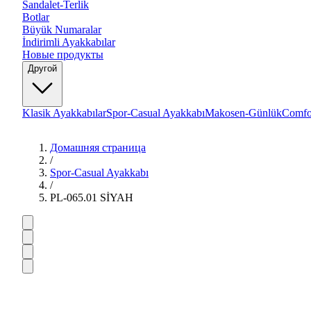
Sandalet-Terlik
Botlar
Büyük Numaralar
İndirimli Ayakkabılar
Новые продукты
Другой
Klasik Ayakkabılar
Spor-Casual Ayakkabı
Makosen-Günlük
Comfo
Домашняя страница
/
Spor-Casual Ayakkabı
/
PL-065.01 SİYAH