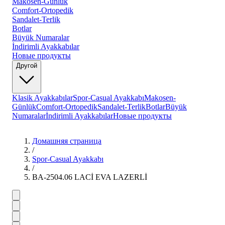
Makosen-Günlük
Comfort-Ortopedik
Sandalet-Terlik
Botlar
Büyük Numaralar
İndirimli Ayakkabılar
Новые продукты
Другой
Klasik Ayakkabılar
Spor-Casual Ayakkabı
Makosen-
Günlük
Comfort-Ortopedik
Sandalet-Terlik
Botlar
Büyük
Numaralar
İndirimli Ayakkabılar
Новые продукты
Домашняя страница
/
Spor-Casual Ayakkabı
/
BA-2504.06 LACİ EVA LAZERLİ