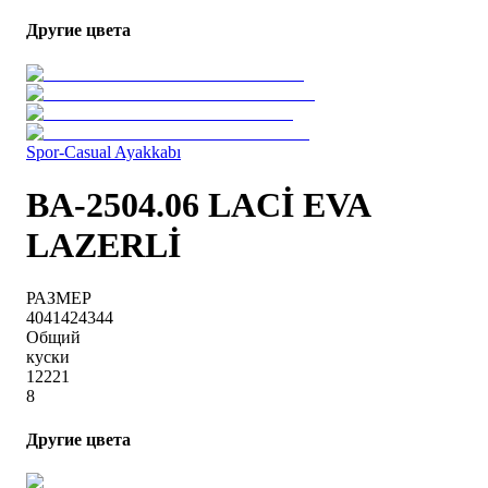
Другие цвета
Spor-Casual Ayakkabı
BA-2504.06 LACİ EVA
LAZERLİ
РАЗМЕР
40
41
42
43
44
Общий
куски
1
2
2
2
1
8
Другие цвета