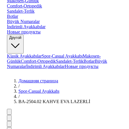
Makosen-Günlük
Comfort-Ortopedik
Sandalet-Terlik
Botlar
Büyük Numaralar
İndirimli Ayakkabılar
Новые продукты
Другой
Klasik Ayakkabılar
Spor-Casual Ayakkabı
Makosen-
Günlük
Comfort-Ortopedik
Sandalet-Terlik
Botlar
Büyük
Numaralar
İndirimli Ayakkabılar
Новые продукты
Домашняя страница
/
Spor-Casual Ayakkabı
/
BA-2504.02 KAHVE EVA LAZERLİ