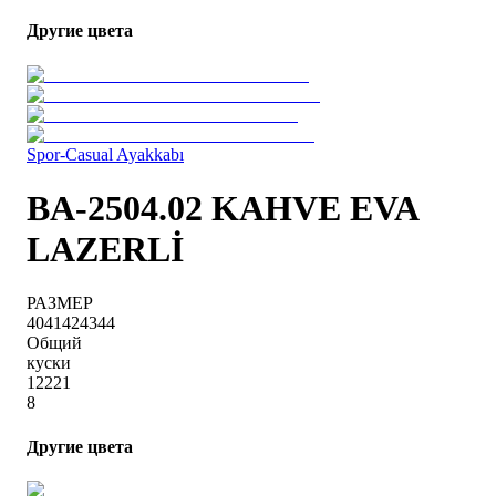
Другие цвета
Spor-Casual Ayakkabı
BA-2504.02 KAHVE EVA
LAZERLİ
РАЗМЕР
40
41
42
43
44
Общий
куски
1
2
2
2
1
8
Другие цвета