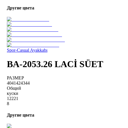
Другие цвета
Spor-Casual Ayakkabı
BA-2053.26 LACİ SÜET
РАЗМЕР
40
41
42
43
44
Общий
куски
1
2
2
2
1
8
Другие цвета