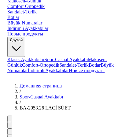
Makosen-Günlük
Comfort-Ortopedik
Sandalet-Terlik
Botlar
Büyük Numaralar
İndirimli Ayakkabılar
Новые продукты
Другой
Klasik Ayakkabılar
Spor-Casual Ayakkabı
Makosen-
Günlük
Comfort-Ortopedik
Sandalet-Terlik
Botlar
Büyük
Numaralar
İndirimli Ayakkabılar
Новые продукты
Домашняя страница
/
Spor-Casual Ayakkabı
/
BA-2053.26 LACİ SÜET