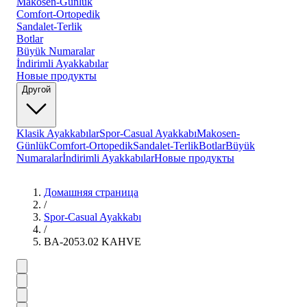
Makosen-Günlük
Comfort-Ortopedik
Sandalet-Terlik
Botlar
Büyük Numaralar
İndirimli Ayakkabılar
Новые продукты
Другой
Klasik Ayakkabılar
Spor-Casual Ayakkabı
Makosen-
Günlük
Comfort-Ortopedik
Sandalet-Terlik
Botlar
Büyük
Numaralar
İndirimli Ayakkabılar
Новые продукты
Домашняя страница
/
Spor-Casual Ayakkabı
/
BA-2053.02 KAHVE