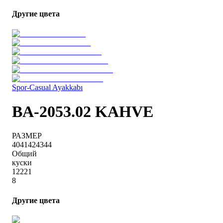
Другие цвета
Spor-Casual Ayakkabı
BA-2053.02 KAHVE
РАЗМЕР
40
41
42
43
44
Общий
куски
1
2
2
2
1
8
Другие цвета