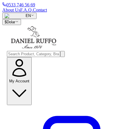
0533 746 56 69
About Us
F.A.Q.
Contact
EN
$
Dolar
My Account