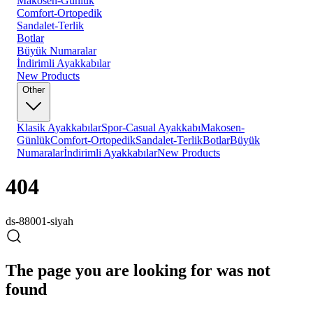
Makosen-Günlük
Comfort-Ortopedik
Sandalet-Terlik
Botlar
Büyük Numaralar
İndirimli Ayakkabılar
New Products
Other
Klasik Ayakkabılar
Spor-Casual Ayakkabı
Makosen-
Günlük
Comfort-Ortopedik
Sandalet-Terlik
Botlar
Büyük
Numaralar
İndirimli Ayakkabılar
New Products
404
ds-88001-siyah
The page you are looking for was not
found