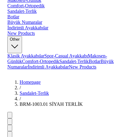
Makosen-Günlük
Comfort-Ortopedik
Sandalet-Terlik
Botlar
Büyük Numaralar
İndirimli Ayakkabılar
New Products
Other
Klasik Ayakkabılar
Spor-Casual Ayakkabı
Makosen-
Günlük
Comfort-Ortopedik
Sandalet-Terlik
Botlar
Büyük
Numaralar
İndirimli Ayakkabılar
New Products
Homepage
/
Sandalet-Terlik
/
BRM-1003.01 SİYAH TERLİK