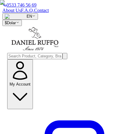
0533 746 56 69
About Us
F.A.Q.
Contact
EN
$
Dolar
My Account