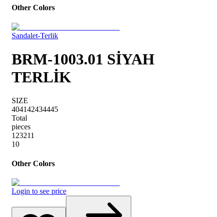
Other Colors
Sandalet-Terlik
BRM-1003.01 SİYAH
TERLİK
SIZE
40
41
42
43
44
45
Total
pieces
1
2
3
2
1
1
10
Other Colors
Login to see price