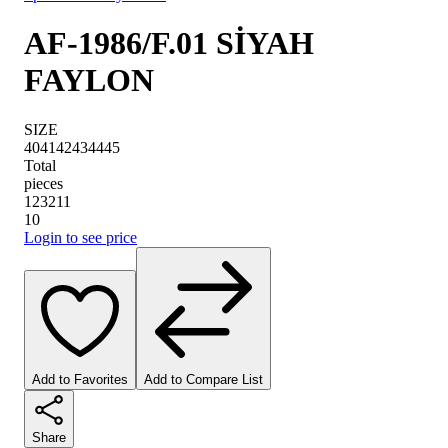
AF-1986/F.01 SİYAH
FAYLON
SIZE
40
41
42
43
44
45
Total
pieces
1
2
3
2
1
1
10
Login to see price
Add to Favorites
Add to Compare List
Share