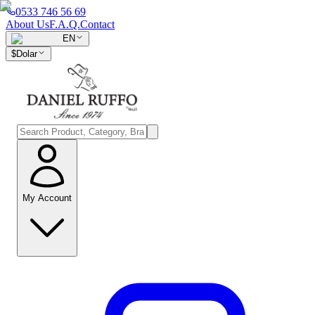
0533 746 56 69
About Us
F.A.Q.
Contact
EN
$
Dolar
My Account