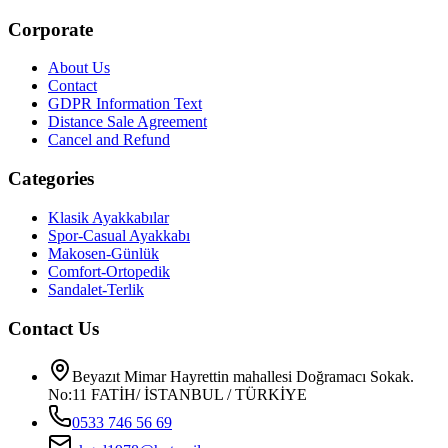
Corporate
About Us
Contact
GDPR Information Text
Distance Sale Agreement
Cancel and Refund
Categories
Klasik Ayakkabılar
Spor-Casual Ayakkabı
Makosen-Günlük
Comfort-Ortopedik
Sandalet-Terlik
Contact Us
Beyazıt Mimar Hayrettin mahallesi Doğramacı Sokak.
No:11 FATİH/ İSTANBUL / TÜRKİYE
0533 746 56 69