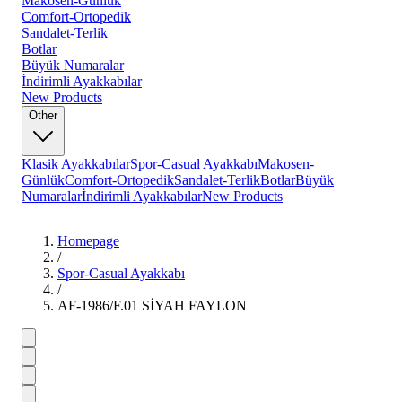
Makosen-Günlük
Comfort-Ortopedik
Sandalet-Terlik
Botlar
Büyük Numaralar
İndirimli Ayakkabılar
New Products
Other
Klasik Ayakkabılar
Spor-Casual Ayakkabı
Makosen-
Günlük
Comfort-Ortopedik
Sandalet-Terlik
Botlar
Büyük
Numaralar
İndirimli Ayakkabılar
New Products
Homepage
/
Spor-Casual Ayakkabı
/
AF-1986/F.01 SİYAH FAYLON