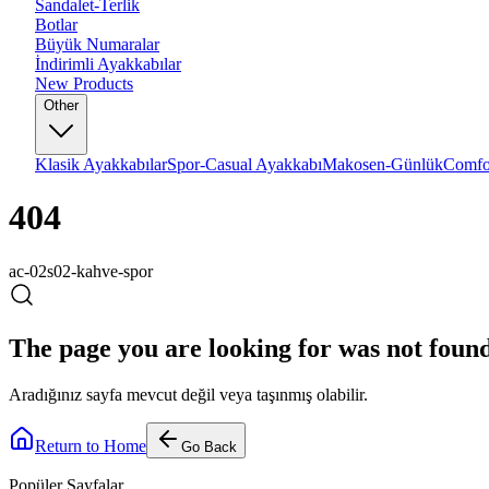
Sandalet-Terlik
Botlar
Büyük Numaralar
İndirimli Ayakkabılar
New Products
Other
Klasik Ayakkabılar
Spor-Casual Ayakkabı
Makosen-Günlük
Comfo
404
ac-02s02-kahve-spor
The page you are looking for was not foun
Aradığınız sayfa mevcut değil veya taşınmış olabilir.
Return to Home
Go Back
Popüler Sayfalar