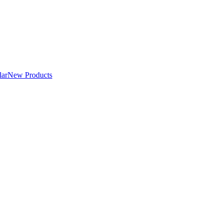
lar
New Products