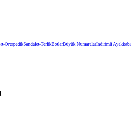
rt-Ortopedik
Sandalet-Terlik
Botlar
Büyük Numaralar
İndirimli Ayakkabı
d