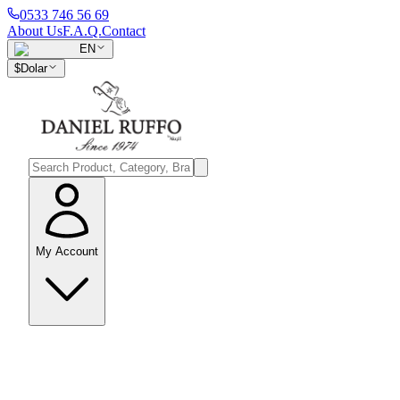
0533 746 56 69
About Us
F.A.Q.
Contact
EN
$
Dolar
My Account