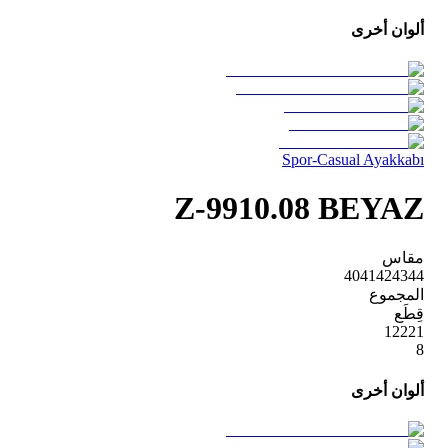
ألوان أخرى
Spor-Casual Ayakkabı
Z-9910.08 BEYAZ
مقاس
40
41
42
43
44
المجموع
قِطَع
1
2
2
2
1
8
ألوان أخرى