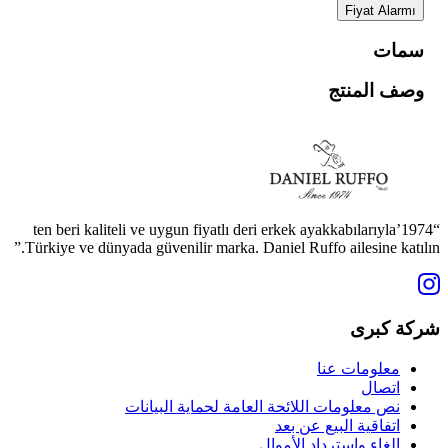
Fiyat Alarmı
سمات
وصف المنتج
“1974’ten beri kaliteli ve uygun fiyatlı deri erkek ayakkabılarıyla
Türkiye ve dünyada güvenilir marka. Daniel Ruffo ailesine katılın.”
شركة كبرى
معلومات عنا
اتصال
نص معلومات اللائحة العامة لحماية البيانات
اتفاقية البيع عن بعد
إلغاء واسترداد الأموال