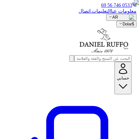
0533 746 56 69
معلومات عنا
التعليمات.
اتصال
AR
Dolar
$
حسابي