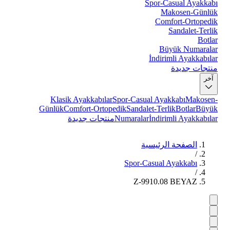
Spor-Casual Ayakkabı
Makosen-Günlük
Comfort-Ortopedik
Sandalet-Terlik
Botlar
Büyük Numaralar
İndirimli Ayakkabılar
منتجات جديدة
آخر
Klasik Ayakkabılar
Spor-Casual Ayakkabı
Makosen-
Günlük
Comfort-Ortopedik
Sandalet-Terlik
Botlar
Büyük
İndirimli Ayakkabılar
Numaralar
منتجات جديدة
الصفحة الرئيسية
/
Spor-Casual Ayakkabı
/
Z-9910.08 BEYAZ