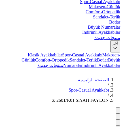
Spor-Casual Ayakkabı
Makosen-Günlük
Comfort-Ortopedik
Sandalet-Terlik
Botlar
Büyük Numaralar
İndirimli Ayakkabılar
منتجات جديدة
آخر
Klasik Ayakkabılar
Spor-Casual Ayakkabı
Makosen-
Günlük
Comfort-Ortopedik
Sandalet-Terlik
Botlar
Büyük
İndirimli Ayakkabılar
Numaralar
منتجات جديدة
الصفحة الرئيسية
/
Spor-Casual Ayakkabı
/
Z-2601/F.01 SİYAH FAYLON