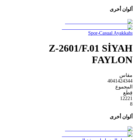
ألوان أخرى
Spor-Casual Ayakkabı
Z-2601/F.01 SİYAH
FAYLON
مقاس
40
41
42
43
44
المجموع
قِطَع
1
2
2
2
1
8
ألوان أخرى