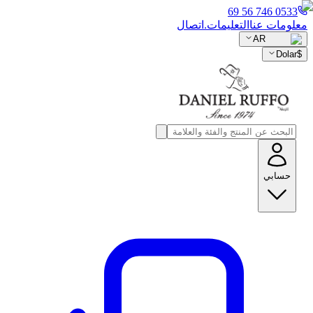
0533 746 56 69
معلومات عنا
التعليمات.
اتصال
AR
Dolar
$
حسابي