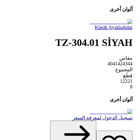
ألوان أخرى
Klasik Ayakkabılar
TZ-304.01 SİYAH
مقاس
40
41
42
43
44
المجموع
قِطَع
1
2
2
2
1
8
ألوان أخرى
تسجيل الدخول لمعرفة السعر