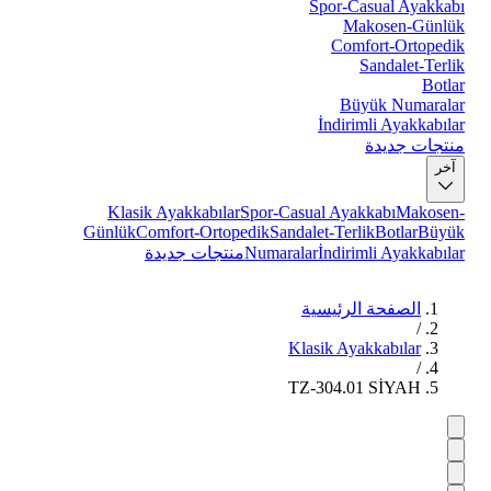
Spor-Casual Ayakkabı
Makosen-Günlük
Comfort-Ortopedik
Sandalet-Terlik
Botlar
Büyük Numaralar
İndirimli Ayakkabılar
منتجات جديدة
آخر
Klasik Ayakkabılar
Spor-Casual Ayakkabı
Makosen-
Günlük
Comfort-Ortopedik
Sandalet-Terlik
Botlar
Büyük
İndirimli Ayakkabılar
Numaralar
منتجات جديدة
الصفحة الرئيسية
/
Klasik Ayakkabılar
/
TZ-304.01 SİYAH