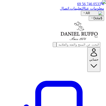
0533 746 56 69
معلومات عنا
التعليمات.
اتصال
AR
Dolar
$
حسابي