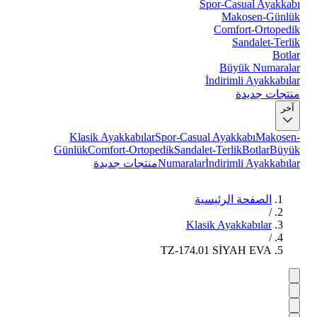
Spor-Casual Ayakkabı
Makosen-Günlük
Comfort-Ortopedik
Sandalet-Terlik
Botlar
Büyük Numaralar
İndirimli Ayakkabılar
منتجات جديدة
آخر
Klasik Ayakkabılar
Spor-Casual Ayakkabı
Makosen-
Günlük
Comfort-Ortopedik
Sandalet-Terlik
Botlar
Büyük
İndirimli Ayakkabılar
Numaralar
منتجات جديدة
الصفحة الرئيسية
/
Klasik Ayakkabılar
/
TZ-174.01 SİYAH EVA