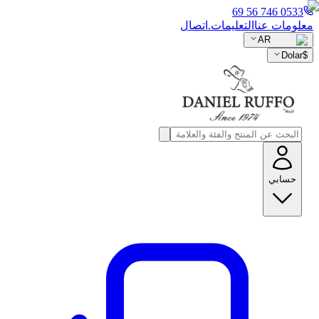
0533 746 56 69
معلومات عنا
التعليمات.
اتصال
AR
Dolar
$
حسابي