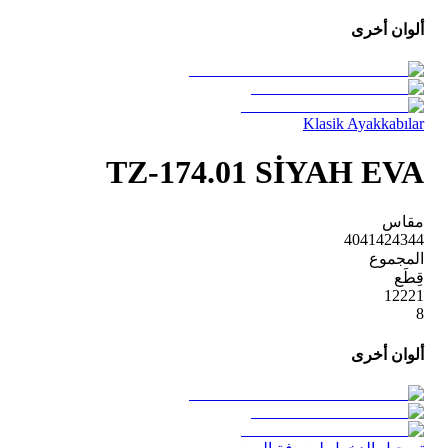
ألوان أخرى
Klasik Ayakkabılar
TZ-174.01 SİYAH EVA
مقاس
40
41
42
43
44
المجموع
قِطَع
1
2
2
2
1
8
ألوان أخرى