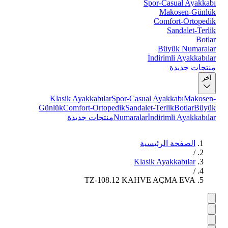
Spor-Casual Ayakkabı
Makosen-Günlük
Comfort-Ortopedik
Sandalet-Terlik
Botlar
Büyük Numaralar
İndirimli Ayakkabılar
منتجات جديدة
آخر
Klasik Ayakkabılar
Spor-Casual Ayakkabı
Makosen-
Günlük
Comfort-Ortopedik
Sandalet-Terlik
Botlar
Büyük
İndirimli Ayakkabılar
Numaralar
منتجات جديدة
الصفحة الرئيسية
/
Klasik Ayakkabılar
/
TZ-108.12 KAHVE AÇMA EVA