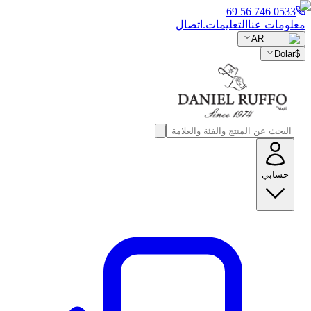
0533 746 56 69
معلومات عنا
التعليمات.
اتصال
AR
Dolar
$
حسابي