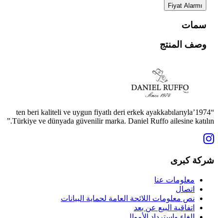
Fiyat Alarmı
سمات
وصف المنتج
“1974’ten beri kaliteli ve uygun fiyatlı deri erkek ayakkabılarıyla
Türkiye ve dünyada güvenilir marka. Daniel Ruffo ailesine katılın.”
شركة كبرى
معلومات عنا
اتصال
نص معلومات اللائحة العامة لحماية البيانات
اتفاقية البيع عن بعد
إلغاء واسترداد الأموال