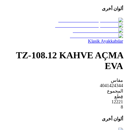
ألوان أخرى
Klasik Ayakkabılar
TZ-108.12 KAHVE AÇMA
EVA
مقاس
40
41
42
43
44
المجموع
قِطَع
1
2
2
2
1
8
ألوان أخرى