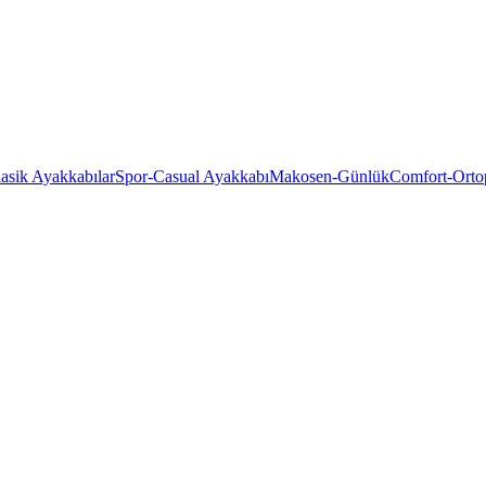
asik Ayakkabılar
Spor-Casual Ayakkabı
Makosen-Günlük
Comfort-Orto