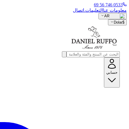
0533 746 56 69
معلومات عنا
التعليمات.
اتصال
AR
Dolar
$
حسابي