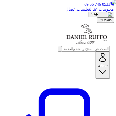
0533 746 56 69
معلومات عنا
التعليمات.
اتصال
AR
Dolar
$
حسابي