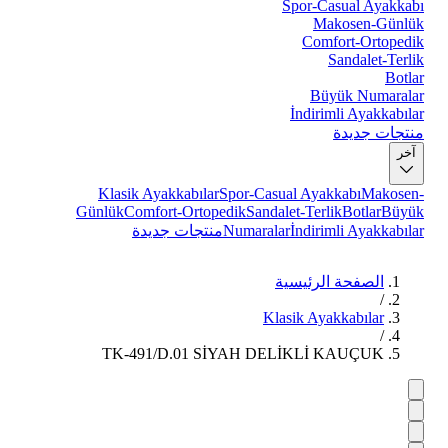
Spor-Casual Ayakkabı
Makosen-Günlük
Comfort-Ortopedik
Sandalet-Terlik
Botlar
Büyük Numaralar
İndirimli Ayakkabılar
منتجات جديدة
آخر
Klasik Ayakkabılar
Spor-Casual Ayakkabı
Makosen-
Günlük
Comfort-Ortopedik
Sandalet-Terlik
Botlar
Büyük
İndirimli Ayakkabılar
Numaralar
منتجات جديدة
الصفحة الرئيسية
/
Klasik Ayakkabılar
/
TK-491/D.01 SİYAH DELİKLİ KAUÇUK