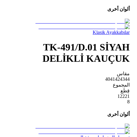
ألوان أخرى
Klasik Ayakkabılar
TK-491/D.01 SİYAH
DELİKLİ KAUÇUK
مقاس
40
41
42
43
44
المجموع
قِطَع
1
2
2
2
1
8
ألوان أخرى