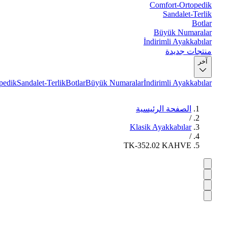
Comfort-Ortopedik
Sandalet-Terlik
Botlar
Büyük Numaralar
İndirimli Ayakkabılar
منتجات جديدة
آخر
pedik
Sandalet-Terlik
Botlar
Büyük Numaralar
İndirimli Ayakkabılar
الصفحة الرئيسية
/
Klasik Ayakkabılar
/
TK-352.02 KAHVE