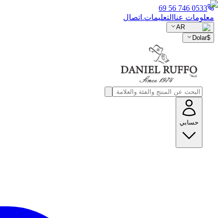
0533 746 56 69
معلومات عنا
التعليمات.
اتصال
AR
Dolar
$
حسابي