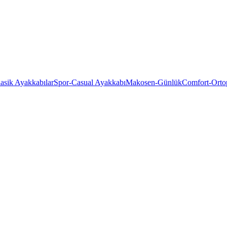
asik Ayakkabılar
Spor-Casual Ayakkabı
Makosen-Günlük
Comfort-Orto