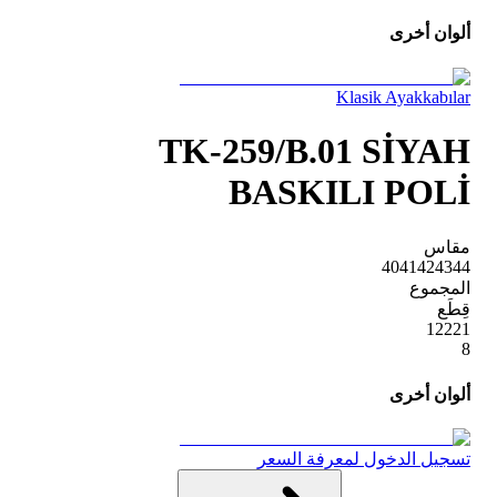
ألوان أخرى
Klasik Ayakkabılar
TK-259/B.01 SİYAH
BASKILI POLİ
مقاس
40
41
42
43
44
المجموع
قِطَع
1
2
2
2
1
8
ألوان أخرى
تسجيل الدخول لمعرفة السعر