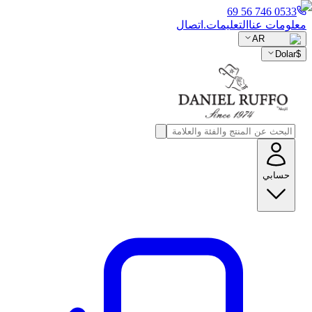
0533 746 56 69
معلومات عنا
التعليمات.
اتصال
AR
Dolar
$
حسابي