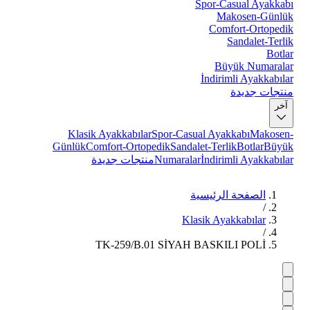
Spor-Casual Ayakkabı
Makosen-Günlük
Comfort-Ortopedik
Sandalet-Terlik
Botlar
Büyük Numaralar
İndirimli Ayakkabılar
منتجات جديدة
آخر
Klasik Ayakkabılar
Spor-Casual Ayakkabı
Makosen-
Günlük
Comfort-Ortopedik
Sandalet-Terlik
Botlar
Büyük
İndirimli Ayakkabılar
Numaralar
منتجات جديدة
الصفحة الرئيسية
/
Klasik Ayakkabılar
/
TK-259/B.01 SİYAH BASKILI POLİ