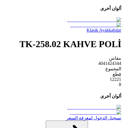
ألوان أخرى
Klasik Ayakkabılar
TK-258.02 KAHVE POLİ
مقاس
40
41
42
43
44
المجموع
قِطَع
1
2
2
2
1
8
ألوان أخرى
تسجيل الدخول لمعرفة السعر