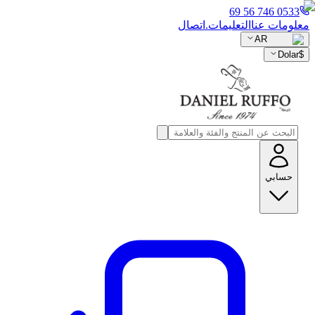
0533 746 56 69
معلومات عنا
التعليمات.
اتصال
AR
Dolar
$
حسابي