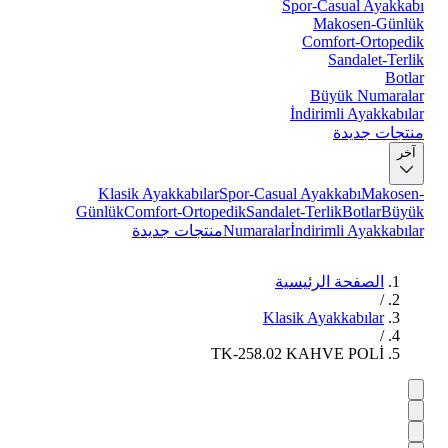
Spor-Casual Ayakkabı
Makosen-Günlük
Comfort-Ortopedik
Sandalet-Terlik
Botlar
Büyük Numaralar
İndirimli Ayakkabılar
منتجات جديدة
آخر
Klasik Ayakkabılar
Spor-Casual Ayakkabı
Makosen-
Günlük
Comfort-Ortopedik
Sandalet-Terlik
Botlar
Büyük
İndirimli Ayakkabılar
Numaralar
منتجات جديدة
الصفحة الرئيسية
/
Klasik Ayakkabılar
/
TK-258.02 KAHVE POLİ