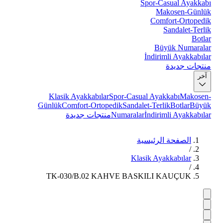
Spor-Casual Ayakkabı
Makosen-Günlük
Comfort-Ortopedik
Sandalet-Terlik
Botlar
Büyük Numaralar
İndirimli Ayakkabılar
منتجات جديدة
آخر
Klasik Ayakkabılar
Spor-Casual Ayakkabı
Makosen-
Günlük
Comfort-Ortopedik
Sandalet-Terlik
Botlar
Büyük
İndirimli Ayakkabılar
Numaralar
منتجات جديدة
الصفحة الرئيسية
/
Klasik Ayakkabılar
/
TK-030/B.02 KAHVE BASKILI KAUÇUK