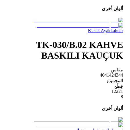
ألوان أخرى
Klasik Ayakkabılar
TK-030/B.02 KAHVE
BASKILI KAUÇUK
مقاس
40
41
42
43
44
المجموع
قِطَع
1
2
2
2
1
8
ألوان أخرى