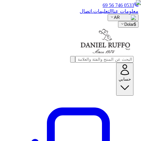
0533 746 56 69
معلومات عنا
التعليمات.
اتصال
AR
Dolar
$
حسابي