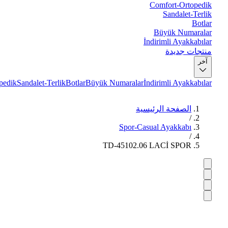
Comfort-Ortopedik
Sandalet-Terlik
Botlar
Büyük Numaralar
İndirimli Ayakkabılar
منتجات جديدة
آخر
pedik
Sandalet-Terlik
Botlar
Büyük Numaralar
İndirimli Ayakkabılar
الصفحة الرئيسية
/
Spor-Casual Ayakkabı
/
TD-45102.06 LACİ SPOR