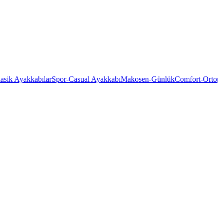
asik Ayakkabılar
Spor-Casual Ayakkabı
Makosen-Günlük
Comfort-Orto