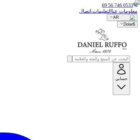
0533 746 56 69
معلومات عنا
التعليمات.
اتصال
AR
Dolar
$
حسابي