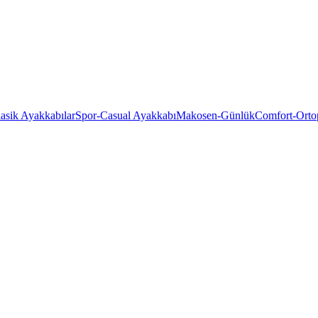
asik Ayakkabılar
Spor-Casual Ayakkabı
Makosen-Günlük
Comfort-Orto