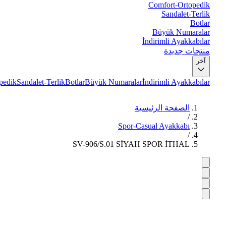
Comfort-Ortopedik
Sandalet-Terlik
Botlar
Büyük Numaralar
İndirimli Ayakkabılar
منتجات جديدة
آخر
pedik
Sandalet-Terlik
Botlar
Büyük Numaralar
İndirimli Ayakkabılar
الصفحة الرئيسية
/
Spor-Casual Ayakkabı
/
SV-906/S.01 SİYAH SPOR İTHAL