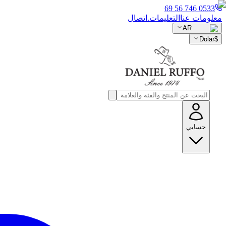
0533 746 56 69
معلومات عنا
التعليمات.
اتصال
AR
Dolar
$
حسابي