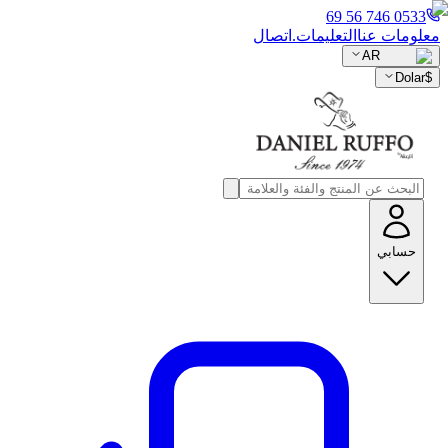
0533 746 56 69
معلومات عنا
التعليمات.
اتصال
AR
Dolar
$
حسابي