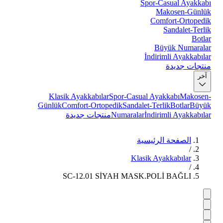
Spor-Casual Ayakkabı
Makosen-Günlük
Comfort-Ortopedik
Sandalet-Terlik
Botlar
Büyük Numaralar
İndirimli Ayakkabılar
منتجات جديدة
آخر
Klasik Ayakkabılar
Spor-Casual Ayakkabı
Makosen-
Günlük
Comfort-Ortopedik
Sandalet-Terlik
Botlar
Büyük
İndirimli Ayakkabılar
Numaralar
منتجات جديدة
الصفحة الرئيسية
/
Klasik Ayakkabılar
/
SC-12.01 SİYAH MASK.POLİ BAĞLI