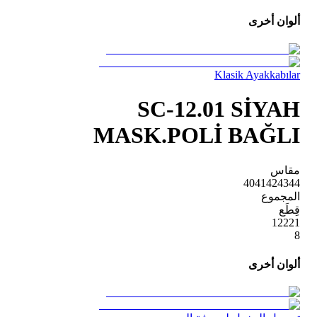
ألوان أخرى
Klasik Ayakkabılar
SC-12.01 SİYAH
MASK.POLİ BAĞLI
مقاس
40
41
42
43
44
المجموع
قِطَع
1
2
2
2
1
8
ألوان أخرى