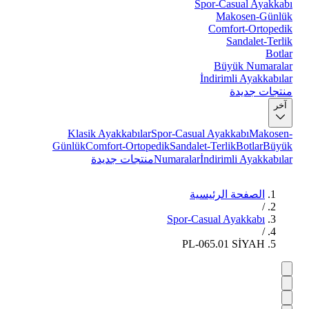
Spor-Casual Ayakkabı
Makosen-Günlük
Comfort-Ortopedik
Sandalet-Terlik
Botlar
Büyük Numaralar
İndirimli Ayakkabılar
منتجات جديدة
آخر
Klasik Ayakkabılar
Spor-Casual Ayakkabı
Makosen-
Günlük
Comfort-Ortopedik
Sandalet-Terlik
Botlar
Büyük
İndirimli Ayakkabılar
Numaralar
منتجات جديدة
الصفحة الرئيسية
/
Spor-Casual Ayakkabı
/
PL-065.01 SİYAH