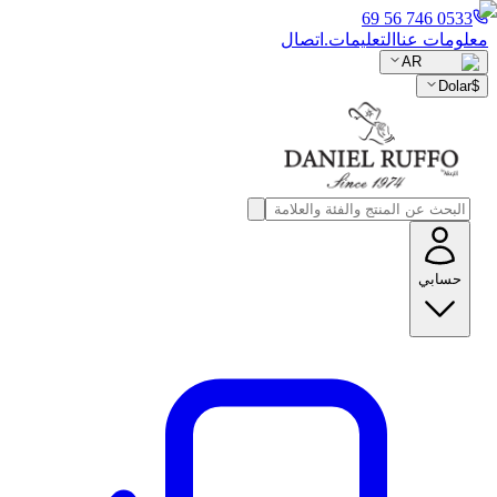
0533 746 56 69
معلومات عنا
التعليمات.
اتصال
AR
Dolar
$
حسابي