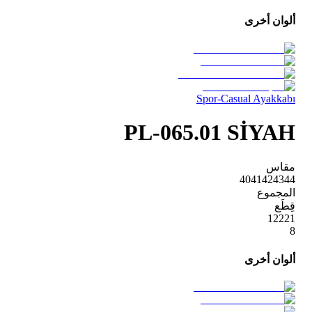
ألوان أخرى
Spor-Casual Ayakkabı
PL-065.01 SİYAH
مقاس
40
41
42
43
44
المجموع
قِطَع
1
2
2
2
1
8
ألوان أخرى