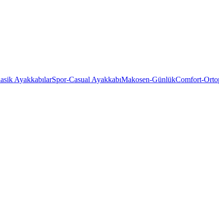
asik Ayakkabılar
Spor-Casual Ayakkabı
Makosen-Günlük
Comfort-Orto