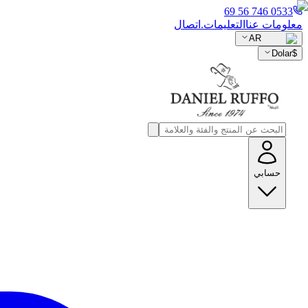
0533 746 56 69
معلومات عنا
التعليمات.
اتصال
AR
Dolar
$
حسابي