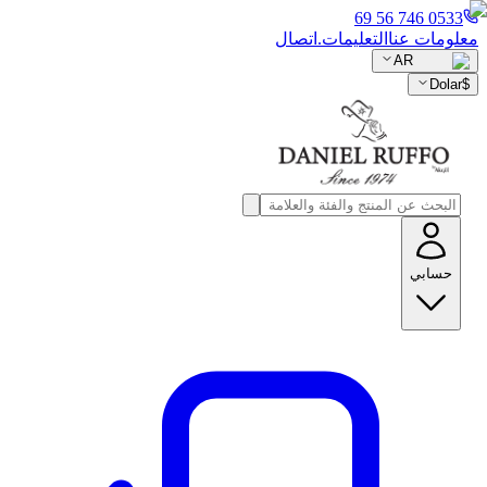
0533 746 56 69
معلومات عنا
التعليمات.
اتصال
AR
Dolar
$
حسابي