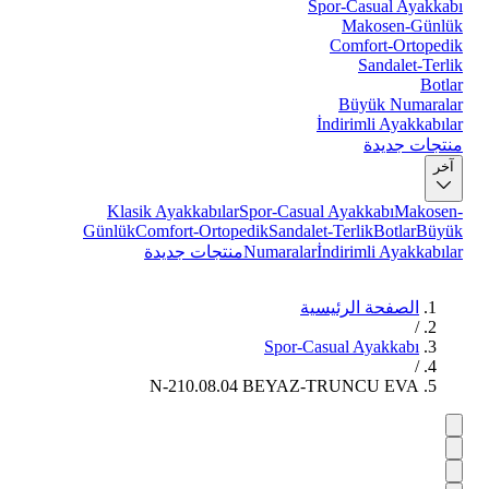
Spor-Casual Ayakkabı
Makosen-Günlük
Comfort-Ortopedik
Sandalet-Terlik
Botlar
Büyük Numaralar
İndirimli Ayakkabılar
منتجات جديدة
آخر
Klasik Ayakkabılar
Spor-Casual Ayakkabı
Makosen-
Günlük
Comfort-Ortopedik
Sandalet-Terlik
Botlar
Büyük
İndirimli Ayakkabılar
Numaralar
منتجات جديدة
الصفحة الرئيسية
/
Spor-Casual Ayakkabı
/
N-210.08.04 BEYAZ-TRUNCU EVA