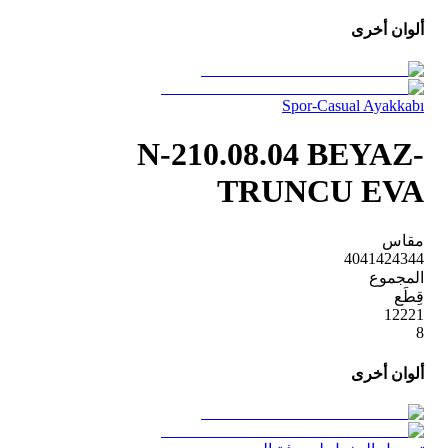
ألوان أخرى
Spor-Casual Ayakkabı
N-210.08.04 BEYAZ-
TRUNCU EVA
مقاس
40
41
42
43
44
المجموع
قِطَع
1
2
2
2
1
8
ألوان أخرى