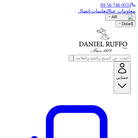
0533 746 56 69
معلومات عنا
التعليمات.
اتصال
AR
Dolar
$
حسابي