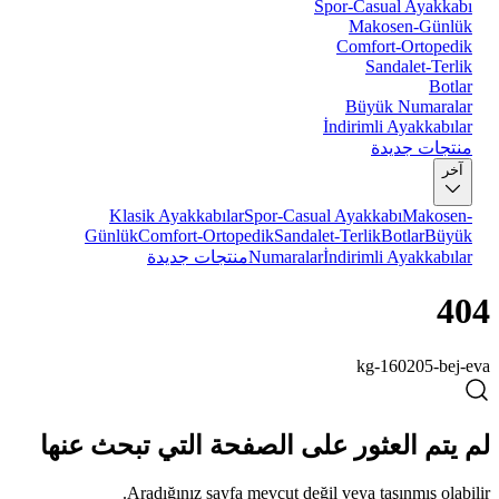
Spor-Casual Ayakkabı
Makosen-Günlük
Comfort-Ortopedik
Sandalet-Terlik
Botlar
Büyük Numaralar
İndirimli Ayakkabılar
منتجات جديدة
آخر
Klasik Ayakkabılar
Spor-Casual Ayakkabı
Makosen-
Günlük
Comfort-Ortopedik
Sandalet-Terlik
Botlar
Büyük
İndirimli Ayakkabılar
Numaralar
منتجات جديدة
404
kg-160205-bej-eva
لم يتم العثور على الصفحة التي تبحث عنها
Aradığınız sayfa mevcut değil veya taşınmış olabilir.