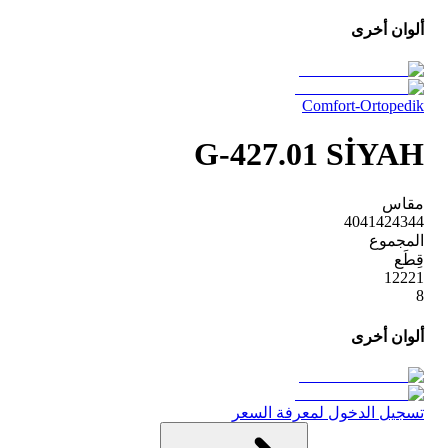
ألوان أخرى
Comfort-Ortopedik
G-427.01 SİYAH
مقاس
40
41
42
43
44
المجموع
قِطَع
1
2
2
2
1
8
ألوان أخرى
تسجيل الدخول لمعرفة السعر