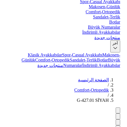
Spor-Casual Ayakkabı
Makosen-Günlük
Comfort-Ortopedik
Sandalet-Terlik
Botlar
Büyük Numaralar
İndirimli Ayakkabılar
منتجات جديدة
آخر
Klasik Ayakkabılar
Spor-Casual Ayakkabı
Makosen-
Günlük
Comfort-Ortopedik
Sandalet-Terlik
Botlar
Büyük
İndirimli Ayakkabılar
Numaralar
منتجات جديدة
الصفحة الرئيسية
/
Comfort-Ortopedik
/
G-427.01 SİYAH