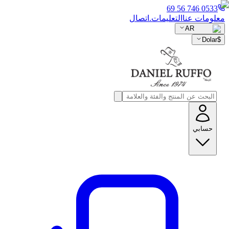
0533 746 56 69
معلومات عنا
التعليمات.
اتصال
AR
Dolar
$
حسابي