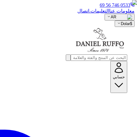
0533 746 56 69
معلومات عنا
التعليمات.
اتصال
AR
Dolar
$
حسابي