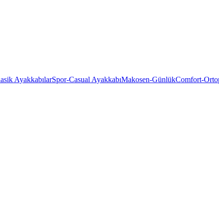
asik Ayakkabılar
Spor-Casual Ayakkabı
Makosen-Günlük
Comfort-Orto