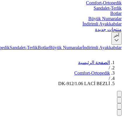
Comfort-Ortopedik
Sandalet-Terlik
Botlar
Büyük Numaralar
İndirimli Ayakkabılar
منتجات جديدة
آخر
pedik
Sandalet-Terlik
Botlar
Büyük Numaralar
İndirimli Ayakkabılar
الصفحة الرئيسية
/
Comfort-Ortopedik
/
DK-912/1.06 LACİ BEZLİ