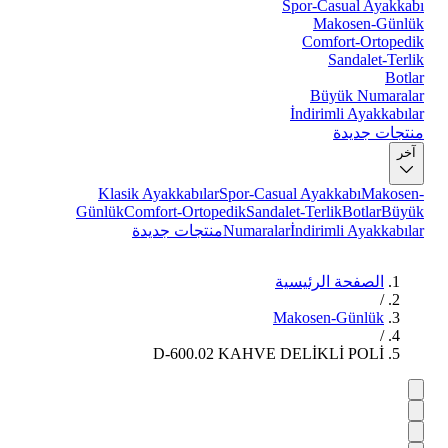
Spor-Casual Ayakkabı
Makosen-Günlük
Comfort-Ortopedik
Sandalet-Terlik
Botlar
Büyük Numaralar
İndirimli Ayakkabılar
منتجات جديدة
آخر
Klasik Ayakkabılar
Spor-Casual Ayakkabı
Makosen-
Günlük
Comfort-Ortopedik
Sandalet-Terlik
Botlar
Büyük
İndirimli Ayakkabılar
Numaralar
منتجات جديدة
الصفحة الرئيسية
/
Makosen-Günlük
/
D-600.02 KAHVE DELİKLİ POLİ