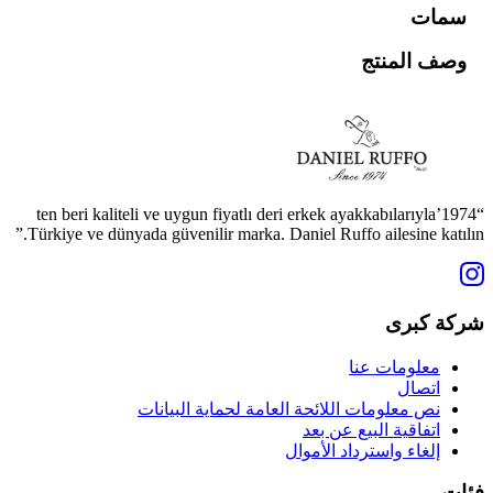
سمات
وصف المنتج
“1974’ten beri kaliteli ve uygun fiyatlı deri erkek ayakkabılarıyla
Türkiye ve dünyada güvenilir marka. Daniel Ruffo ailesine katılın.”
شركة كبرى
معلومات عنا
اتصال
نص معلومات اللائحة العامة لحماية البيانات
اتفاقية البيع عن بعد
إلغاء واسترداد الأموال
فئات