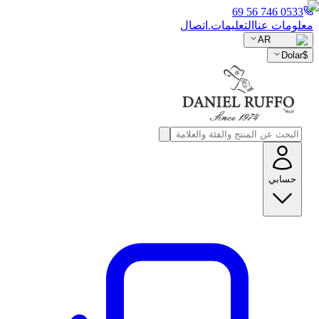
0533 746 56 69
معلومات عنا
التعليمات.
اتصال
AR
Dolar
$
حسابي