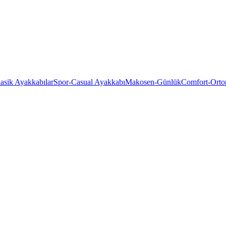
asik Ayakkabılar
Spor-Casual Ayakkabı
Makosen-Günlük
Comfort-Orto