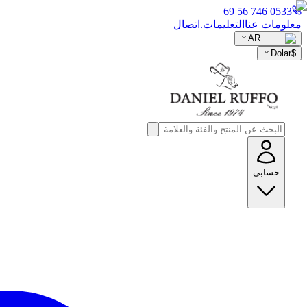
0533 746 56 69
معلومات عنا
التعليمات.
اتصال
AR
Dolar
$
حسابي