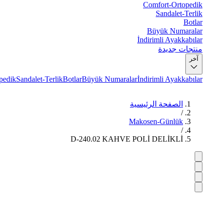
Comfort-Ortopedik
Sandalet-Terlik
Botlar
Büyük Numaralar
İndirimli Ayakkabılar
منتجات جديدة
آخر
pedik
Sandalet-Terlik
Botlar
Büyük Numaralar
İndirimli Ayakkabılar
الصفحة الرئيسية
/
Makosen-Günlük
/
D-240.02 KAHVE POLİ DELİKLİ