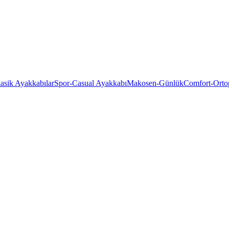
asik Ayakkabılar
Spor-Casual Ayakkabı
Makosen-Günlük
Comfort-Orto