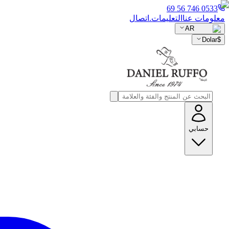
0533 746 56 69
معلومات عنا
التعليمات.
اتصال
AR
Dolar
$
حسابي