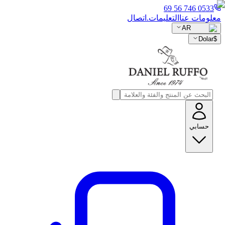
0533 746 56 69
معلومات عنا
التعليمات.
اتصال
AR
Dolar
$
حسابي