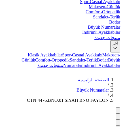
Spor-Casual Ayakkabı
Makosen-Günlük
Comfort-Ortopedik
Sandalet-Terlik
Botlar
Büyük Numaralar
İndirimli Ayakkabılar
منتجات جديدة
آخر
Klasik Ayakkabılar
Spor-Casual Ayakkabı
Makosen-
Günlük
Comfort-Ortopedik
Sandalet-Terlik
Botlar
Büyük
İndirimli Ayakkabılar
Numaralar
منتجات جديدة
الصفحة الرئيسية
/
Büyük Numaralar
/
CTN-4476.BNO.01 SİYAH BNO FAYLON