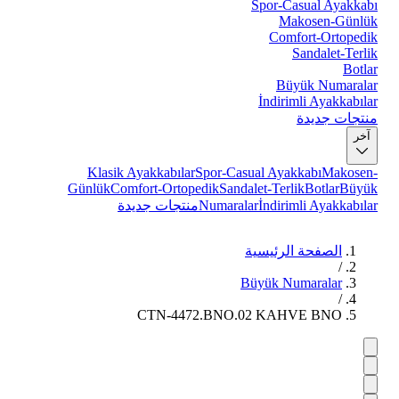
Spor-Casual Ayakkabı
Makosen-Günlük
Comfort-Ortopedik
Sandalet-Terlik
Botlar
Büyük Numaralar
İndirimli Ayakkabılar
منتجات جديدة
آخر
Klasik Ayakkabılar
Spor-Casual Ayakkabı
Makosen-
Günlük
Comfort-Ortopedik
Sandalet-Terlik
Botlar
Büyük
İndirimli Ayakkabılar
Numaralar
منتجات جديدة
الصفحة الرئيسية
/
Büyük Numaralar
/
CTN-4472.BNO.02 KAHVE BNO