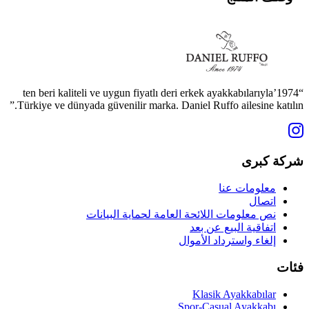
“1974’ten beri kaliteli ve uygun fiyatlı deri erkek ayakkabılarıyla
Türkiye ve dünyada güvenilir marka. Daniel Ruffo ailesine katılın.”
شركة كبرى
معلومات عنا
اتصال
نص معلومات اللائحة العامة لحماية البيانات
اتفاقية البيع عن بعد
إلغاء واسترداد الأموال
فئات
Klasik Ayakkabılar
Spor-Casual Ayakkabı