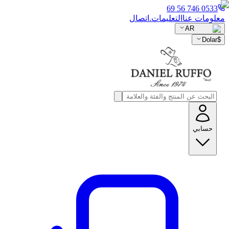
0533 746 56 69
معلومات عنا
التعليمات.
اتصال
AR
Dolar
$
حسابي