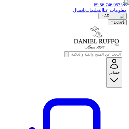
0533 746 56 69
معلومات عنا
التعليمات.
اتصال
AR
Dolar
$
حسابي