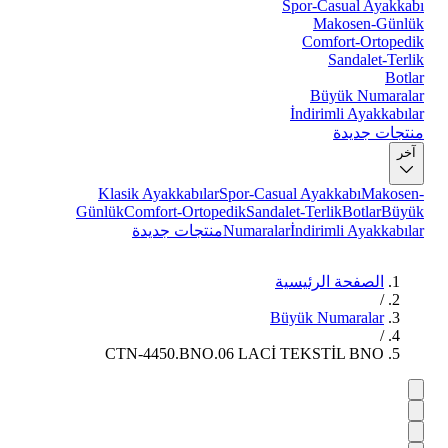
Spor-Casual Ayakkabı
Makosen-Günlük
Comfort-Ortopedik
Sandalet-Terlik
Botlar
Büyük Numaralar
İndirimli Ayakkabılar
منتجات جديدة
آخر
Klasik Ayakkabılar
Spor-Casual Ayakkabı
Makosen-
Günlük
Comfort-Ortopedik
Sandalet-Terlik
Botlar
Büyük
İndirimli Ayakkabılar
Numaralar
منتجات جديدة
الصفحة الرئيسية
/
Büyük Numaralar
/
CTN-4450.BNO.06 LACİ TEKSTİL BNO