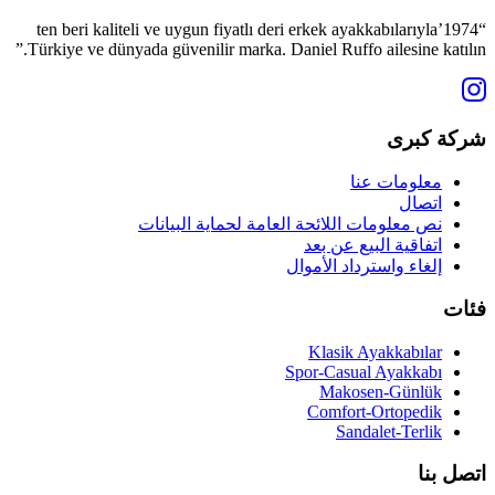
“1974’ten beri kaliteli ve uygun fiyatlı deri erkek ayakkabılarıyla
Türkiye ve dünyada güvenilir marka. Daniel Ruffo ailesine katılın.”
شركة كبرى
معلومات عنا
اتصال
نص معلومات اللائحة العامة لحماية البيانات
اتفاقية البيع عن بعد
إلغاء واسترداد الأموال
فئات
Klasik Ayakkabılar
Spor-Casual Ayakkabı
Makosen-Günlük
Comfort-Ortopedik
Sandalet-Terlik
اتصل بنا